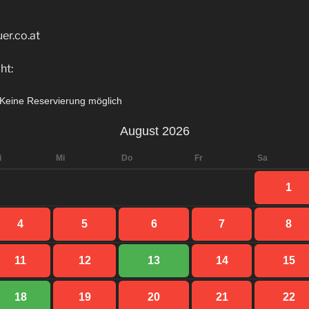
er.co.at
ht:
Keine Reservierung möglich
August 2026
i
Mi
Do
Fr
Sa
1
4
5
6
7
8
11
12
13
14
15
18
19
20
21
22