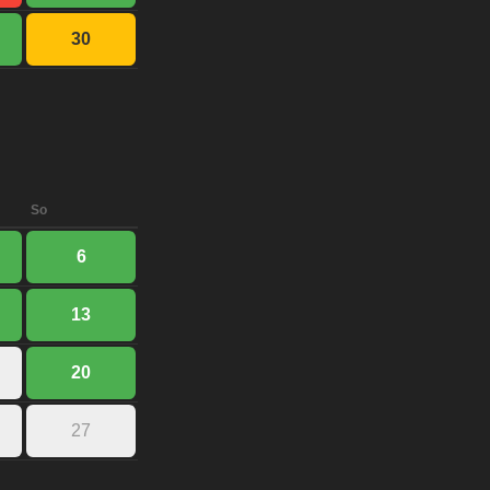
30
So
6
13
20
27