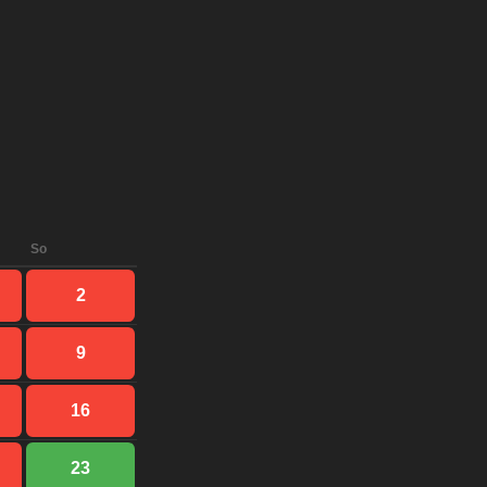
So
2
9
16
23