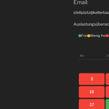
Email:
stellplatz@kellerbau
Auslastungsübersic
Frei
Wenig frei
Mo
D
3
10
17