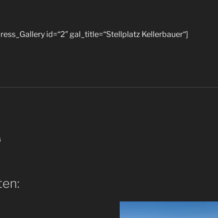
ss_Gallery id=“2″ gal_title=“Stellplatz Kellerbauer“]
G
ten: