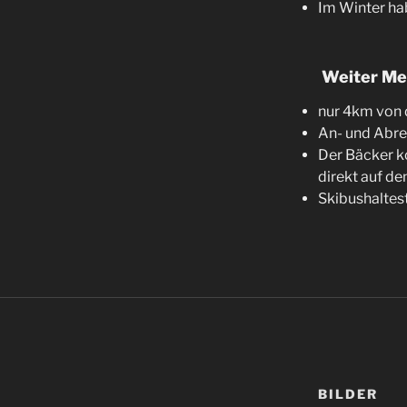
Im Winter ha
Weiter Mer
nur 4km von 
An- und Abre
Der Bäcker k
direkt auf den
Skibushaltest
BILDER