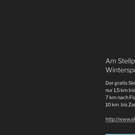
Am Stellp
Wintersp
Der gratis Sk
nur 1,5 km bi
7 km nach Fl
10 km bis Za
http://www.