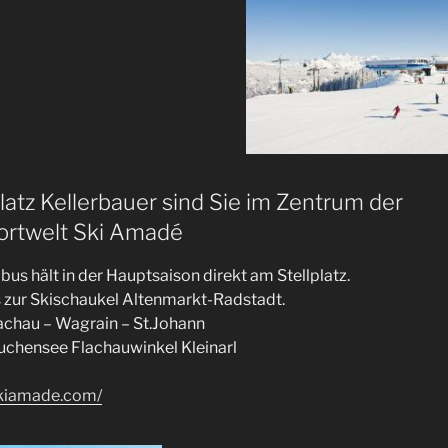
latz Kellerbauer sind Sie im Zentrum der
ortwelt Ski Amadé
ibus hält in der Hauptsaison direkt am Stellplatz.
s zur Skischaukel Altenmarkt-Radstadt.
achau – Wagrain – St.Johann
uchensee Flachauwinkel Kleinarl
skiamade.com/