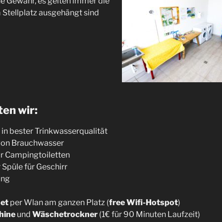
 Gewähr, es gelten immer die
 Stellplatz ausgehängt sind
ten wir:
in bester Trinkwasserqualität
von Brauchwasser
ür Campingtoiletten
püle für Geschirr
ung
net
per Wlan am ganzen Platz (
free Wifi-Hotspot
)
hine
und
Wäschetrockner
(1€ für 90 Minuten Laufzeit)