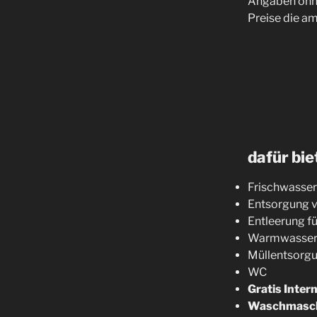
Angaben ohne
Preise die am
dafür bie
Frischwasser 
Entsorgung 
Entleerung f
Warmwasser S
Müllentsorg
WC
Gratis Inter
Waschmasc