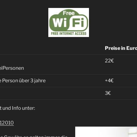
Preise in Eur
22€
weiPersonen
 Person über 3 jahre
+4€
3€
 und Info unter:
312010