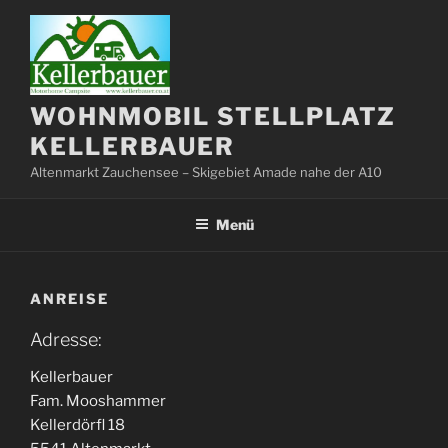
Zum
Inhalt
springen
WOHNMOBIL STELLPLATZ
KELLERBAUER
Altenmarkt Zauchensee – Skigebiet Amade nahe der A10
Menü
ANREISE
Adresse:
Kellerbauer
Fam. Mooshammer
Kellerdörfl 18